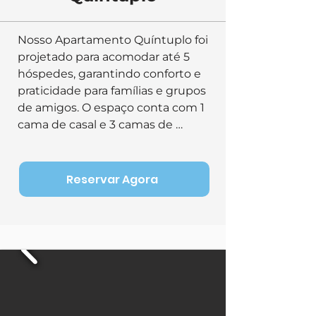
Nosso Apartamento Quíntuplo foi 
projetado para acomodar até 5 
hóspedes, garantindo conforto e 
praticidade para famílias e grupos 
de amigos. O espaço conta com 1 
cama de casal e 3 camas de 
solteiro, proporcionando uma 
estadia confortável para 
diferentes configurações. O 
Reservar Agora
apartamento está equipado com 
televisão, chuveiro quente, ar-
condicionado, frigobar e armário, 
oferecendo tudo o que você 
precisa para relaxar após um dia 
de passeios. Além disso, dispõe 
de varanda com rede permitindo 
momentos de descanso com 