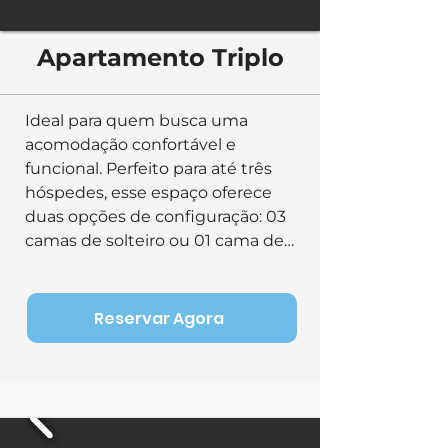
Apartamento Triplo
Ideal para quem busca uma 
acomodação confortável e 
funcional. Perfeito para até três 
hóspedes, esse espaço oferece 
duas opções de configuração: 03 
camas de solteiro ou 01 cama de 
casal e 01 cama de solteiro, 
garantindo flexibilidade para 
atender diferentes necessidades. 
Reservar Agora
Equipado com chuveiro quente, 
Wi-Fi, TV, ar-condicionado, 
frigobar e armário. Além disso, 
possui uma varanda com rede, 
ideal para relaxar e aproveitar o 