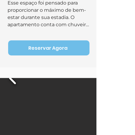
Esse espaço foi pensado para 
proporcionar o máximo de bem-
estar durante sua estadia. O 
apartamento conta com chuveiro 
quente, TV, ar-condicionado, Wi-
Fi, frigobar e armário, garantindo 
comodidade e praticidade. Além 
Reservar Agora
disso, possui uma varanda com 
rede, ideal para relaxar e 
aproveitar o clima agradável de 
Cumbuco.